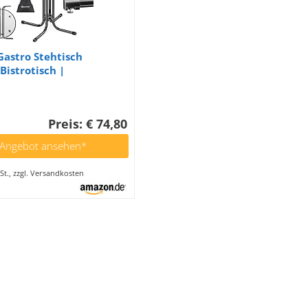
astro Stehtisch
Bistrotisch |
schichtete
platte |
stellbare Füße |
Preis: € 74,80
h Tisch Ø 80cm | In- &
| Empfangstisch |
 Angebot ansehen*
h inkl. Husse Schwarz
St., zzgl. Versandkosten