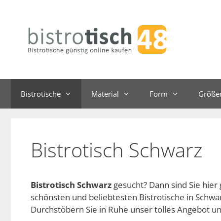
Zum
Inhalt
springen
Bistrotische
Material
Form
Größe
Bistrotisch Schwarz
Bistrotisch Schwarz
gesucht? Dann sind Sie hier 
schönsten und beliebtesten Bistrotische in Schwar
Durchstöbern Sie in Ruhe unser tolles Angebot und