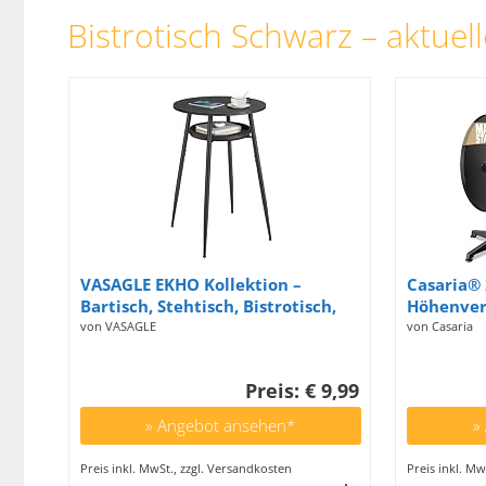
Bistrotisch Schwarz – aktuell
VASAGLE EKHO Kollektion –
Casaria® 
Bartisch, Stehtisch, Bistrotisch,
Höhenver
hoher runder Tisch mit
/ 115 cm
von VASAGLE
von Casaria
Stauraum, Tischplatte 60 x 60 x
60 cm Ru
91 cm, Kleiner Tisch für Küche,
Beistellt
Preis: € 9,99
Wohnzimmer, ebenholzschwarz-
tintenschwarz
» Angebot ansehen*
»
Preis inkl. MwSt., zzgl. Versandkosten
Preis inkl. Mw