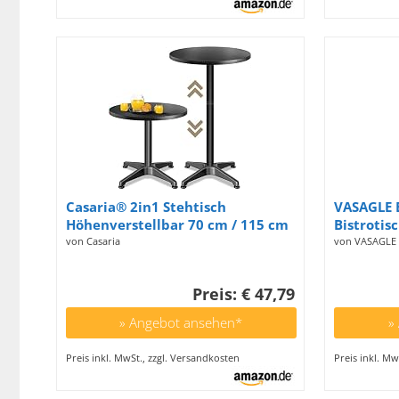
Casaria® 2in1 Stehtisch
VASAGLE B
Höhenverstellbar 70 cm / 115 cm
Bistrotis
Hoch Aluminium Ø 60 cm Rund
Indoor, K
von Casaria
von VASAGLE
Wetterfest Outdoor Indoor
Hausbar,
Camping Bistrotisch Balkonmöbel
Esszimmer
Preis: € 47,79
Schwarz
einfacher
ebenholz
» Angebot ansehen*
»
Preis inkl. MwSt., zzgl. Versandkosten
Preis inkl. Mw