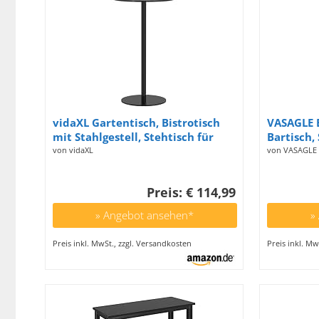
vidaXL Gartentisch, Bistrotisch
VASAGLE E
mit Stahlgestell, Stehtisch für
Bartisch,
Außenbereich, Bartisch
höhenvers
von vidaXL
von VASAGLE
Partytisch Beistelltisch, Rund
Kleiner r
Schwarz Stahl
Stauraum,
Preis: € 114,99
Wohnzimm
tintensc
» Angebot ansehen*
»
Preis inkl. MwSt., zzgl. Versandkosten
Preis inkl. Mw