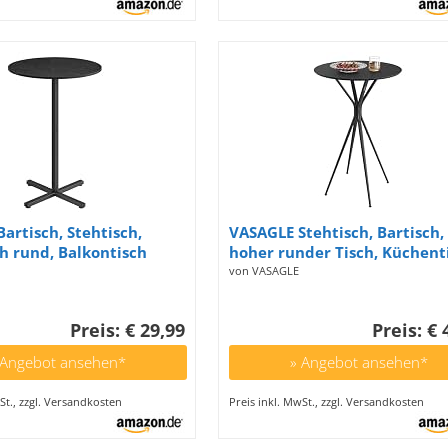
artisch, Stehtisch,
VASAGLE Stehtisch, Bartisch,
ch rund, Balkontisch
hoher runder Tisch, Küchent
leiner hoher Tisch für
Metallgestell, 60 x 60 x 105 
von VASAGLE
 Wohnzimmer und
für Küche, Wohnzimmer,
, 60 x 60 x 104,5 cm,
Esszimmer, einfache Montag
Preis: € 29,99
Preis: € 
 Aufbau,
tintenschwarz-Mattschwarz
schwarz LBT361B01
LBT024B01
 Angebot ansehen*
» Angebot ansehen*
St., zzgl. Versandkosten
Preis inkl. MwSt., zzgl. Versandkosten