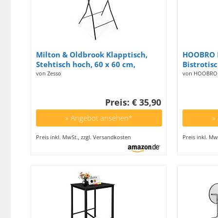
Milton & Oldbrook Klapptisch,
HOOBRO B
Stehtisch hoch, 60 x 60 cm,
Bistrotis
Murcia, Schwarz
2 Runden 
von Zesso
von HOOBRO
Küche, W
Vintageb
Preis: € 35,90
EBF55BT0
» Angebot ansehen*
»
Preis inkl. MwSt., zzgl. Versandkosten
Preis inkl. Mw