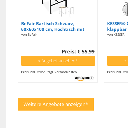
BeFair Bartisch Schwarz,
KESSER® G
60x60x100 cm, Hochtisch mit
klappbar 
Fußstütze, Industrial Design,
Pulverbe
von BeFair
von KESSER
Metallbeine – Komfort und
Edelstahl
Stabilität
höhenver
Preis: € 55,99
Partytisc
Outdoor 
» Angebot ansehen*
»
Klapptisc
Preis inkl. MwSt., zzgl. Versandkosten
Preis inkl. Mw
Weitere Angebote anzeigen*