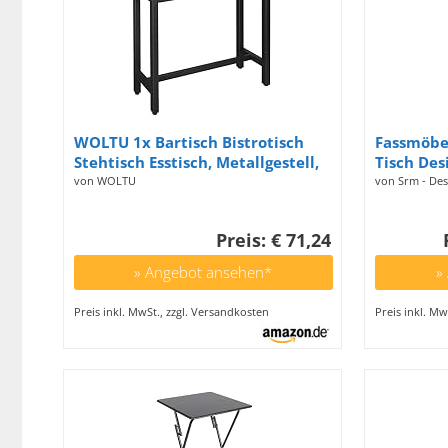
WOLTU 1x Bartisch Bistrotisch
Fassmöbel
Stehtisch Esstisch, Metallgestell,
Tisch Des
Tischplatte aus MDF, Schwarz,
Matt Ø 5
von WOLTU
von Srm - Des
120x100x40cm(BxHxT)
Glatter G
Oberfläc
Preis: € 71,24
» Angebot ansehen*
»
Preis inkl. MwSt., zzgl. Versandkosten
Preis inkl. Mw