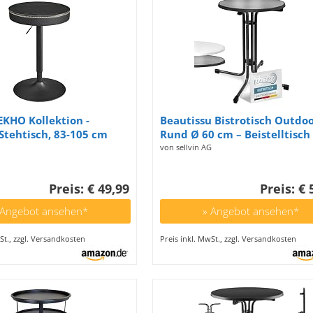
KHO Kollektion -
Beautissu Bistrotisch Outdo
 Stehtisch, 83-105 cm
Rund Ø 60 cm – Beistelltisch
tellbar, Bistrotisch,
Balkontisch Stabiler Gartent
von sellvin AG
under Tisch mit
Rund Klappbar 70 cm hoch –
 für Küche, Hausbar,
Campingtisch Partytisch Esst
Preis: € 49,99
Preis: € 
er, ebenholzschwarz-
Gastro – Schwarz Bistroni
hwarz LBT022B01
 Angebot ansehen*
» Angebot ansehen*
St., zzgl. Versandkosten
Preis inkl. MwSt., zzgl. Versandkosten