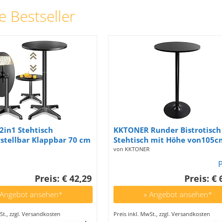
e Bestseller
2in1 Stehtisch
KKTONER Runder Bistrotisch
stellbar Klappbar 70 cm
Stehtisch mit Höhe von105c
 Aluminium Wetterfest Ø
Bartisch Beistelltisch schwar
von KKTONER
nd Outdoor Indoor
isch Bistrotisch Schwarz
Preis: € 42,29
Preis: € 
 Angebot ansehen*
» Angebot ansehen*
St., zzgl. Versandkosten
Preis inkl. MwSt., zzgl. Versandkosten