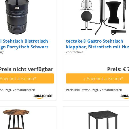
 Stehtisch Bistrotisch
tectake® Gastro Stehtisch
ign Partytisch Schwarz
klappbar, Bistrotisch mit Hu
7cm Höhe 108cm /
Tisch Ø80cm, Stehtisch mit 
ign
von tectake
lanz - Pflegeleichte
Tischplatte, Gartentisch
he
klappbar, Klapptisch, rund,
Preis nicht verfügbar
Preis: € 
Stahlgestell, stabil und robus
schwarz
 Angebot ansehen*
» Angebot ansehen*
St., zzgl. Versandkosten
Preis inkl. MwSt., zzgl. Versandkosten