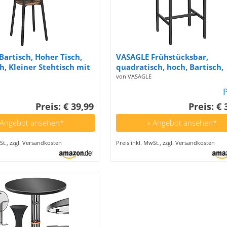
artisch, Hoher Tisch,
VASAGLE Frühstücksbar,
ch, Kleiner Stehtisch mit
quadratisch, hoch, Bartisch,
Tischplatten, für
Robustes Stahlgestell, 60 x 6
von VASAGLE
ohnzimmer, Bar,
92 cm, einfache Montage, fü
raun und Schwarz
Küche, Wohnzimmer, Industr
Preis: € 39,99
Preis: € 
1
Stil, Ebenholzschwarz und
schwarz LBT025B56
 Angebot ansehen*
» Angebot ansehen*
St., zzgl. Versandkosten
Preis inkl. MwSt., zzgl. Versandkosten