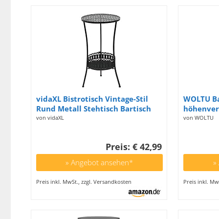
vidaXL Bistrotisch Vintage-Stil
WOLTU Bar
Rund Metall Stehtisch Bartisch
höhenvers
Gartentisch
cm, multi
von vidaXL
von WOLTU
in Wohnz
Bistrotis
Preis: € 42,99
Schwarz,
» Angebot ansehen*
»
Preis inkl. MwSt., zzgl. Versandkosten
Preis inkl. Mw