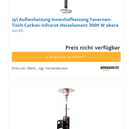
zyl Außenheizung Innenhofheizung Tavernen-
Tisch Carbon-Infrarot-Heizelement 3000 W obere
und untere Heizleiste
von ZYL
Preis nicht verfügbar
» Angebot ansehen*
Preis inkl. MwSt., zzgl. Versandkosten