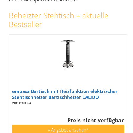
Beheizter Stehtisch – aktuelle
Bestseller
empasa Bartisch mit Heizfunktion elektrischer
Stehtischheizer Bartischheizer CALIDO
Elektroheizer Terrassenheizer Heizstrahler
von empasa
Bistrotisch mit Fernbedienung
Preis nicht verfügbar
» Angebot ansehen*