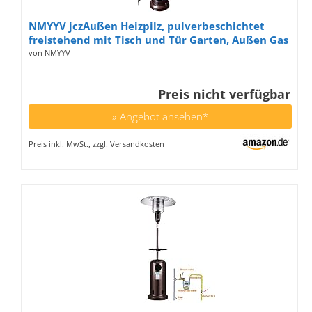
NMYYV jczAußen Heizpilz, pulverbeschichtet
freistehend mit Tisch und Tür Garten, Außen Gas
Heizpilz
von NMYYV
Preis nicht verfügbar
» Angebot ansehen*
Preis inkl. MwSt., zzgl. Versandkosten