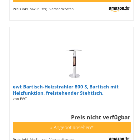
Preis inkl. MwSt., zzgl. Versandkosten
ewt Bartisch-Heizstrahler 800 S, Bartisch mit
Heizfunktion, freistehender Stehtisch,
elektrischer Terrassenheizer für den Outdoor-
von EWT
Bereich, Halogenheizelement, 360° Wärme, 1500
W
Preis nicht verfügbar
» Angebot ansehen*
Preis inkl. MwSt., zzgl. Versandkosten