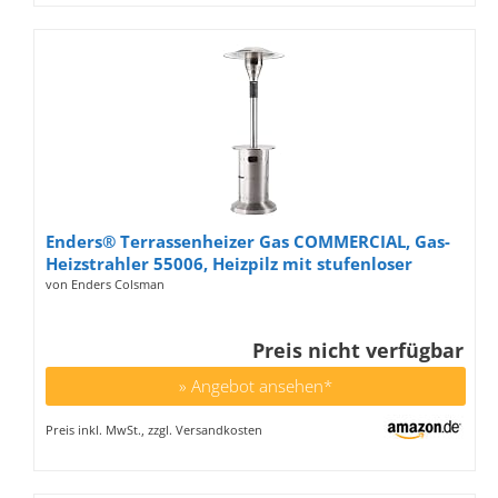
Enders® Terrassenheizer Gas COMMERCIAL, Gas-
Heizstrahler 55006, Heizpilz mit stufenloser
Regulierung, Turbo-Brenner, höhenverstellbar,
von Enders Colsman
Transporträder, Umkippsicherung
Preis nicht verfügbar
» Angebot ansehen*
Preis inkl. MwSt., zzgl. Versandkosten