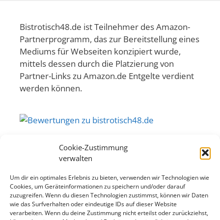
Bistrotisch48.de ist Teilnehmer des Amazon-
Partnerprogramm, das zur Bereitstellung eines
Mediums für Webseiten konzipiert wurde,
mittels dessen durch die Platzierung von
Partner-Links zu Amazon.de Entgelte verdient
werden können.
Cookie-Zustimmung
Die mit Sternchen (
*
) gekennzeichneten
verwalten
Verweise sind sogenannte Provision-Links.
Wenn du auf so einen Verweislink klickst und
Um dir ein optimales Erlebnis zu bieten, verwenden wir Technologien wie
Cookies, um Geräteinformationen zu speichern und/oder darauf
über diesen Link einkaufst, bekomme ich von
zuzugreifen. Wenn du diesen Technologien zustimmst, können wir Daten
deinem Einkauf eine Provision. Für dich
wie das Surfverhalten oder eindeutige IDs auf dieser Website
verändert sich der Preis nicht.
verarbeiten. Wenn du deine Zustimmung nicht erteilst oder zurückziehst,