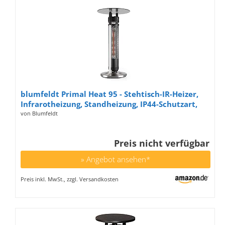
blumfeldt Primal Heat 95 - Stehtisch-IR-Heizer,
Infrarotheizung, Standheizung, IP44-Schutzart,
1600 Watt, Infrarot-Annäherungssensoren, Höhe:
von Blumfeldt
95 cm, mit Sicherheitsglas-Tischplatte, Silber
Preis nicht verfügbar
» Angebot ansehen*
Preis inkl. MwSt., zzgl. Versandkosten