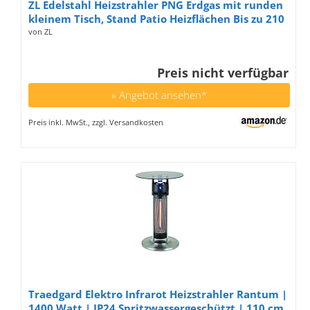
ZL Edelstahl Heizstrahler PNG Erdgas mit runden
kleinem Tisch, Stand Patio Heizflächen Bis zu 210
Sq.Ft, Garten Hohe Außen Heizung Stehen
von ZL
Preis nicht verfügbar
» Angebot ansehen*
Preis inkl. MwSt., zzgl. Versandkosten
Traedgard Elektro Infrarot Heizstrahler Rantum |
1400 Watt | IP24 Spritzwassergeschützt | 110 cm