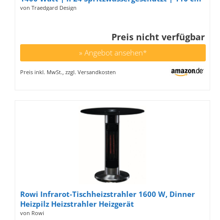
| für Innen- und Außenbereich wie Terrasse,
von Traedgard Design
Wintergarten, Balkon oder Garten
Preis nicht verfügbar
» Angebot ansehen*
Preis inkl. MwSt., zzgl. Versandkosten
Rowi Infrarot-Tischheizstrahler 1600 W, Dinner
Heizpilz Heizstrahler Heizgerät
von Rowi