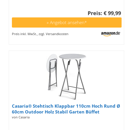
Preis: € 99,99
» Angebot ansehen*
Preis inkl. MwSt., zzgl. Versandkosten
Casaria® Stehtisch Klappbar 110cm Hoch Rund Ø
60cm Outdoor Holz Stabil Garten Büffet
Bistrotisch Bartisch Biertisch Partytisch
von Casaria
Klapptisch Tisch Weiß