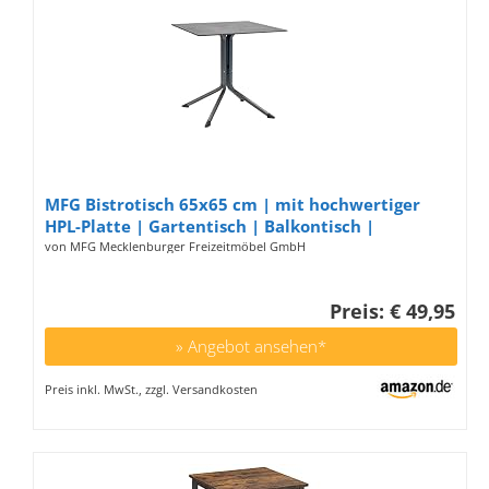
MFG Bistrotisch 65x65 cm | mit hochwertiger
HPL-Platte | Gartentisch | Balkontisch |
Wetterfest | mit Niveauausgleich |
von MFG Mecklenburger Freizeitmöbel GmbH
anthrazit/Schiefer
Preis: € 49,95
» Angebot ansehen*
Preis inkl. MwSt., zzgl. Versandkosten