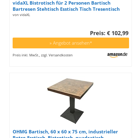
vidaXL Bistrotisch für 2 Personen Bartisch
Bartresen Stehtisch Esstisch Tisch Tresentisch
Küchentisch Partytisch Hellbraun 60x60cm MDF
von vidaXL
Preis: € 102,99
» Angebot ansehen*
Preis inkl. MwSt., zzgl. Versandkosten
OHMG Bartisch, 60 x 60 x 75 cm, industrieller
Retro-Esstisch, Bistrotisch, quadratisch,