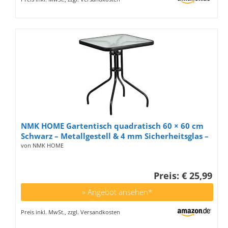
NMK HOME Gartentisch quadratisch 60 × 60 cm
Schwarz – Metallgestell & 4 mm Sicherheitsglas –
wetterfester Balkontisch/Terrassentisch
von NMK HOME
Preis: € 25,99
» Angebot ansehen*
Preis inkl. MwSt., zzgl. Versandkosten