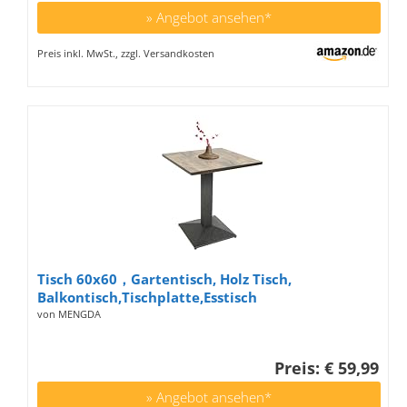
» Angebot ansehen*
Preis inkl. MwSt., zzgl. Versandkosten
Tisch 60x60，Gartentisch, Holz Tisch,
Balkontisch,Tischplatte,Esstisch
60x60cm(Klassische Holzmaserung)
von MENGDA
Preis: € 59,99
» Angebot ansehen*