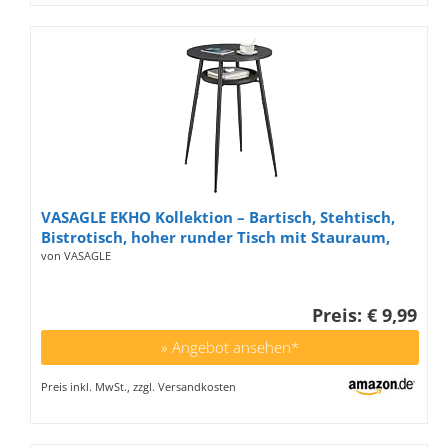
VASAGLE EKHO Kollektion – Bartisch, Stehtisch,
Bistrotisch, hoher runder Tisch mit Stauraum,
Tischplatte 60 x 60 x 91 cm, Kleiner Tisch für
von VASAGLE
Küche, Wohnzimmer, ebenholzschwarz-
tintenschwarz
Preis: € 9,99
» Angebot ansehen*
Preis inkl. MwSt., zzgl. Versandkosten