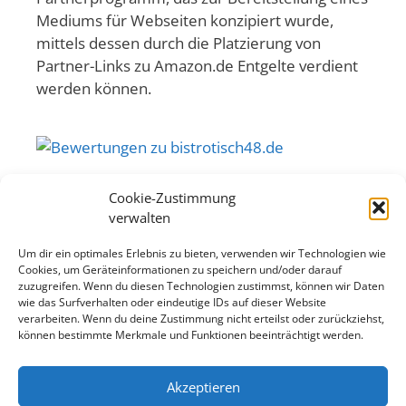
Mediums für Webseiten konzipiert wurde,
mittels dessen durch die Platzierung von
Partner-Links zu Amazon.de Entgelte verdient
werden können.
Cookie-Zustimmung
Die mit Sternchen (
*
) gekennzeichneten
verwalten
Verweise sind sogenannte Provision-Links.
Wenn du auf so einen Verweislink klickst und
Um dir ein optimales Erlebnis zu bieten, verwenden wir Technologien wie
Cookies, um Geräteinformationen zu speichern und/oder darauf
über diesen Link einkaufst, bekomme ich von
zuzugreifen. Wenn du diesen Technologien zustimmst, können wir Daten
deinem Einkauf eine Provision. Für dich
wie das Surfverhalten oder eindeutige IDs auf dieser Website
verändert sich der Preis nicht.
verarbeiten. Wenn du deine Zustimmung nicht erteilst oder zurückziehst,
können bestimmte Merkmale und Funktionen beeinträchtigt werden.
Als Amazon-Partner verdiene ich an
qualifizierten Käufen.
Akzeptieren