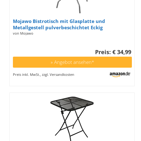
Mojawo Bistrotisch mit Glasplatte und
Metallgestell pulverbeschichtet Eckig
60x60x70cm Silberfarben Balkontisch
von Mojawo
Gartentisch Glastisch
Preis: € 34,99
» Angebot ansehen*
Preis inkl. MwSt., zzgl. Versandkosten