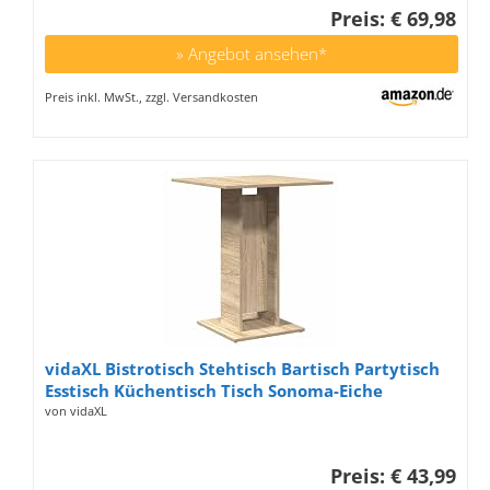
Preis: € 69,98
» Angebot ansehen*
Preis inkl. MwSt., zzgl. Versandkosten
vidaXL Bistrotisch Stehtisch Bartisch Partytisch
Esstisch Küchentisch Tisch Sonoma-Eiche
60×60×75 cm Holzwerkstoff
von vidaXL
Preis: € 43,99