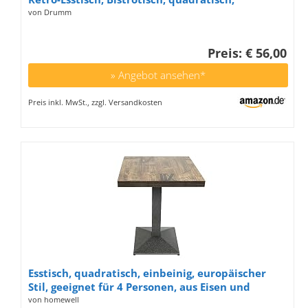
Bistrotische aus Metall und Holz, industrieller
von Drumm
Stil (2)
Preis: € 56,00
» Angebot ansehen*
Preis inkl. MwSt., zzgl. Versandkosten
Esstisch, quadratisch, einbeinig, europäischer
Stil, geeignet für 4 Personen, aus Eisen und
Holzbohlen, Küchentisch, Esstisch,
von homewell