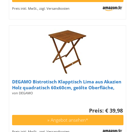
Preis inkl. MwSt., zzgl. Versandkosten
DEGAMO Bistrotisch Klapptisch Lima aus Akazien
Holz quadratisch 60x60cm, geölte Oberfläche,
klappbar
von DEGAMO
Preis: € 39,98
» Angebot ansehen*
Preis inkl. MwSt., zzgl. Versandkosten