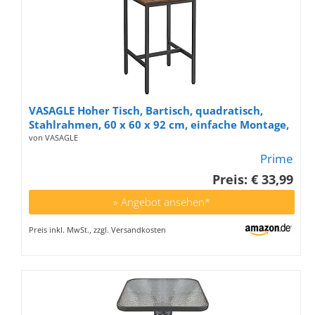
VASAGLE Hoher Tisch, Bartisch, quadratisch,
Stahlrahmen, 60 x 60 x 92 cm, einfache Montage,
für Küche, Wohnzimmer, Industriestil, rustikales
von VASAGLE
Braun und Schwarz LBT25X
Prime
Preis: € 33,99
» Angebot ansehen*
Preis inkl. MwSt., zzgl. Versandkosten