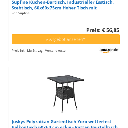
Supfine Küchen-Bartisch, Industrieller Esstisch,
Stehtisch, 60x60x75cm Hoher Tisch mit
Holzplatte, Bistrotisch für 1–4 Personen,
von Supfine
Quadratisch Esszimmertische (Retro-Uhr)
Preis: € 56,85
» Angebot ansehen*
Preis inkl. MwSt., zzgl. Versandkosten
Juskys Polyrattan Gartentisch Yoro wetterfest -
Balkontisch 60x60 cm eckig - Rattan Beistelltisch