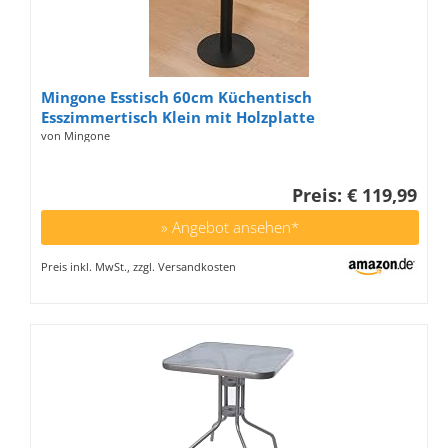
Mingone Esstisch 60cm Küchentisch
Esszimmertisch Klein mit Holzplatte
Quadratischer Tisch Eiche-Optik mit Metallbein
von Mingone
für Wohnzimmer Balkon Esszimmer
Preis: € 119,99
» Angebot ansehen*
Preis inkl. MwSt., zzgl. Versandkosten