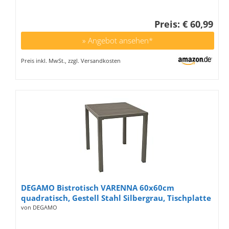
Wohnzimmertisch, Stehtisch 60 x 60 x 75 cm,
braun
Preis: € 60,99
» Angebot ansehen*
Preis inkl. MwSt., zzgl. Versandkosten
DEGAMO Bistrotisch VARENNA 60x60cm
quadratisch, Gestell Stahl Silbergrau, Tischplatte
Kunstholz Mittelgrau, Outdoor
von DEGAMO