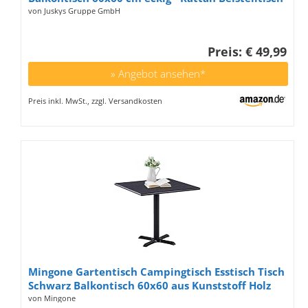
mit Glasplatte - Kleiner Tisch für Balkon -
von Juskys Gruppe GmbH
Schwarz
Preis: € 49,99
» Angebot ansehen*
Preis inkl. MwSt., zzgl. Versandkosten
Mingone Gartentisch Campingtisch Esstisch Tisch
Schwarz Balkontisch 60x60 aus Kunststoff Holz
und Metaillbeine Wetterfest für Garten Terrasse
von Mingone