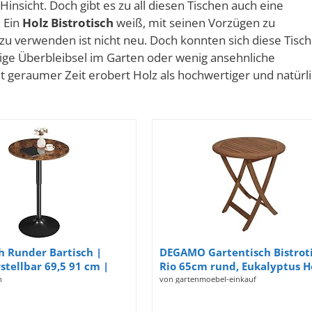
Hinsicht. Doch gibt es zu all diesen Tischen auch eine
. Ein
Holz
Bistrotisch
weiß, mit seinen Vorzügen zu
zu verwenden ist nicht neu. Doch konnten sich diese Tisc
lige Überbleibsel im Garten oder wenig ansehnliche
t geraumer Zeit erobert Holz als hochwertiger und natürl
h Runder Bartisch |
DEGAMO Gartentisch Bistrot
tellbar 69,5 91 cm |
Rio 65cm rund, Eukalyptus H
 Bistrotisch 360°
braun geölt, FSC®-Zertifiziert
h
von gartenmoebel-einkauf
 Tisch Partytisch Ø
Outdoor
ultifunktional