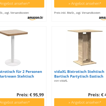
m, Ø 79 cm
 Angebot ansehen*
» Angebot ansehen*
St., zzgl. Versandkosten
Preis inkl. MwSt., zzgl. Versandkosten
strotisch für 2 Personen
vidaXL Bistrotisch Stehtisch
Bartresen Stehtisch
Bartisch Partytisch Esstisch
ch Esstisch Tisch
Küchentisch Tisch Sonoma-E
von vidaXL
ch Partytisch Hellbraun
60×60×75 cm Holzwerkstoff
 MDF
Preis: € 95,99
Preis: € 
 Angebot ansehen*
» Angebot ansehen*