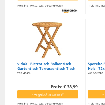
Preis inkl. MwSt., zzgl. Versandkosten
Preis inkl. Mw
vidaXL Bistrotisch Balkontisch
Spetebo B
Gartentisch Terrassentisch Tisch
Holz - 72
Telefontisch Klapptisch
Biergarte
von vidaXL
von Spetebo
Beistelltisch Partytisch
Garten Ti
Ø46x47cm Massivholz Akazie
Preis: € 38,99
» Angebot ansehen*
»
Preis inkl. MwSt., zzgl. Versandkosten
Preis inkl. Mw