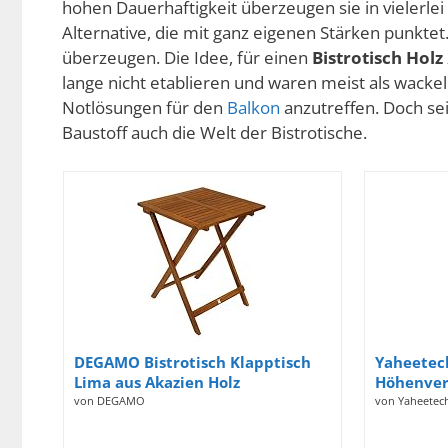
hohen Dauerhaftigkeit überzeugen sie in vielerlei 
Alternative, die mit ganz eigenen Stärken punktet
überzeugen. Die Idee, für einen
Bistrotisch
Holz
lange nicht etablieren und waren meist als wacke
Notlösungen für den
Balkon
anzutreffen. Doch sei
Baustoff auch die Welt der
Bistrotische
.
DEGAMO Bistrotisch Klapptisch
Yaheetec
Lima aus Akazien Holz
Höhenvers
quadratisch 60x60cm, geölte
Stehtisch
von DEGAMO
von Yaheetec
Oberfläche, klappbar
Drehbar |
60cm | M