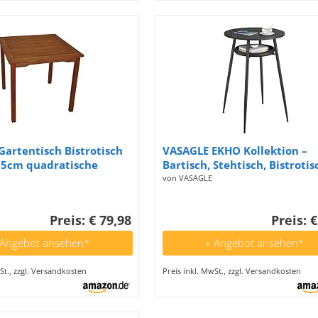
artentisch Bistrotisch
VASAGLE EKHO Kollektion –
75cm quadratische
Bartisch, Stehtisch, Bistrotis
 Eukalyptus Holz, FSC®-
hoher runder Tisch mit
von VASAGLE
ert, braun geölt, Outdoor
Stauraum, Tischplatte 60 x 6
91 cm, Kleiner Tisch für Küch
Preis: € 79,98
Preis: €
Wohnzimmer, ebenholzschwa
tintenschwarz
 Angebot ansehen*
» Angebot ansehen*
St., zzgl. Versandkosten
Preis inkl. MwSt., zzgl. Versandkosten