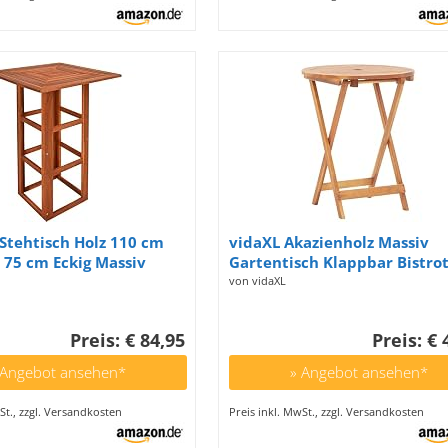
Stehtisch Holz 110 cm
vidaXL Akazienholz Massiv
 75 cm Eckig Massiv
Gartentisch Klappbar Bistrot
Indoor Outdoor
Klapptisch Holztisch Garten 
von vidaXL
ch Biertisch Gartentisch
Esstisch Terrassentisch
 Partytisch Bartisch
Gartenmöbel 60x75cm
Preis: € 84,95
Preis: € 
 Angebot ansehen*
» Angebot ansehen*
St., zzgl. Versandkosten
Preis inkl. MwSt., zzgl. Versandkosten