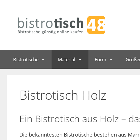
Zum
Inhalt
springen
Bistrotische
Material
Form
Größe
Bistrotisch Holz
Ein
Bistrotisch
aus Holz – da
Die bekanntesten
Bistrotische
bestehen aus Marmo