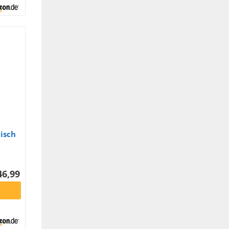
isch
Tisch
46,99