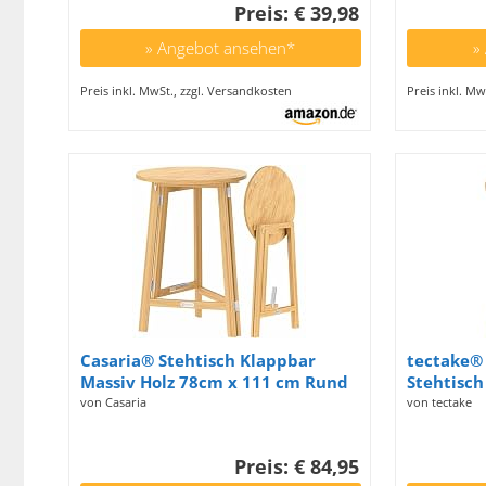
Preis: € 39,98
Empfangst
Zuhause/
» Angebot ansehen*
»
Preis inkl. MwSt., zzgl. Versandkosten
Preis inkl. Mw
Casaria® Stehtisch Klappbar
tectake® 
Massiv Holz 78cm x 111 cm Rund
Stehtisch
Bistrotisch Partytisch
klappbare
von Casaria
von tectake
Holzstehtisch Gartentisch
Beistellt
Klapptisch
Klapptisc
Preis: € 84,95
Bartisch 