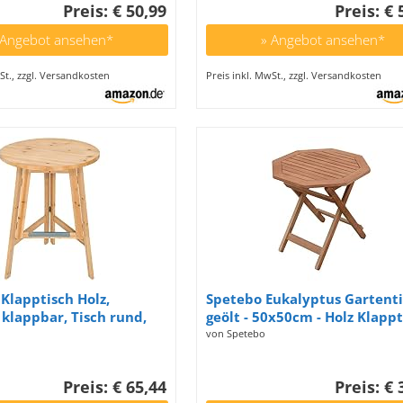
Preis: € 50,99
Preis: € 
isch für
Club/Pub | Rostbraun
 Angebot ansehen*
» Angebot ansehen*
St., zzgl. Versandkosten
Preis inkl. MwSt., zzgl. Versandkosten
Klapptisch Holz,
Spetebo Eukalyptus Gartent
 klappbar, Tisch rund,
geölt - 50x50cm - Holz Klappt
r Bistrotisch, Holztisch,
Biergarten Bistro Tisch
von Spetebo
isch klappbar,
h, runder Tisch als
Preis: € 65,44
Preis: € 
für Stehempfang - Höhe