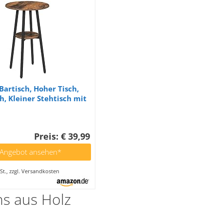
artisch, Hoher Tisch,
ch, Kleiner Stehtisch mit
Tischplatten, für
ohnzimmer, Bar,
raun und Schwarz
Preis: € 39,99
1
 Angebot ansehen*
St., zzgl. Versandkosten
hs
aus Holz