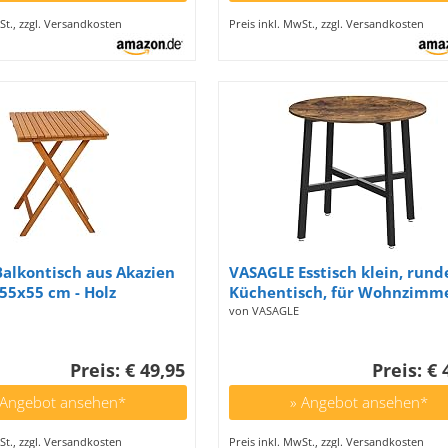
St., zzgl. Versandkosten
Preis inkl. MwSt., zzgl. Versandkosten
alkontisch aus Akazien
VASAGLE Esstisch klein, rund
x55x55 cm - Holz
Küchentisch, für Wohnzimme
n Bistrotisch Klapptisch
Büro, 80 cm d, 75 cm H, Indus
von VASAGLE
sch
Design, vintagebraun-
tintenschwarz KDT080B01
Preis: € 49,95
Preis: € 
 Angebot ansehen*
» Angebot ansehen*
St., zzgl. Versandkosten
Preis inkl. MwSt., zzgl. Versandkosten