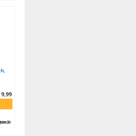
ch,
0 x
e,
 9,99
rz-