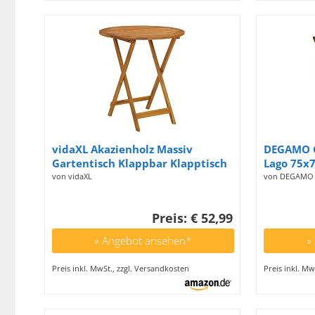
vidaXL Akazienholz Massiv
DEGAMO G
Gartentisch Klappbar Klapptisch
Lago 75x
Esstisch Holztisch Bistrotisch
Form, aus
von vidaXL
von DEGAMO
Gartenmöbel Tisch Balkontisch
Zertifizi
Terrassentisch 70cm
Preis: € 52,99
» Angebot ansehen*
»
Preis inkl. MwSt., zzgl. Versandkosten
Preis inkl. Mw