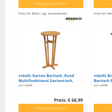
ca. 110 c
» Angebot ansehen*
»
Preis inkl. MwSt., zzgl. Versandkosten
Preis inkl. Mw
vidaXL Garten Bartisch, Rund
vidaXL Bi
Multifunktional Gartentisch,
Bartisch 
Stehtisch Bistrotisch für Innen
Tresentis
von vidaXL
von vidaXL
Außen, Holztisch Tisch
Küchentis
Gartenmöbel, Massivholz Akazie
50x50cm
Preis: € 68,99
» Angebot ansehen*
»