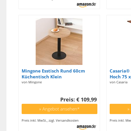
Mingone Esstisch Rund 60cm
Casaria® 
Küchentisch Klein
Hoch 75 x
Esszimmertisch mit Holzplatte
Rustikal 
von Mingone
von Casaria
Quadratischer Tisch Eiche-Optik
Bistrotis
mit Metallbein für Wohnzimmer
Biertisch
Preis: € 109,99
Balkon Esszimmer
» Angebot ansehen*
»
Preis inkl. MwSt., zzgl. Versandkosten
Preis inkl. Mw