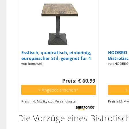
Esstisch, quadratisch, einbeinig,
HOOBRO B
europäischer Stil, geeignet für 4
Bistrotis
Personen, aus Eisen und
2 Runden 
von homewell
von HOOBRO
Holzbohlen, Küchentisch,
Küche, W
Esstisch, Wohnzimmertisch,
Vintageb
Preis: € 60,99
Stehtisch 60 x 60 x 75 cm, braun
EBF55BT0
» Angebot ansehen*
»
Preis inkl. MwSt., zzgl. Versandkosten
Preis inkl. Mw
Die Vorzüge eines
Bistrotisc