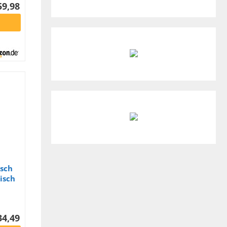
59,98
isch
isch
34,49